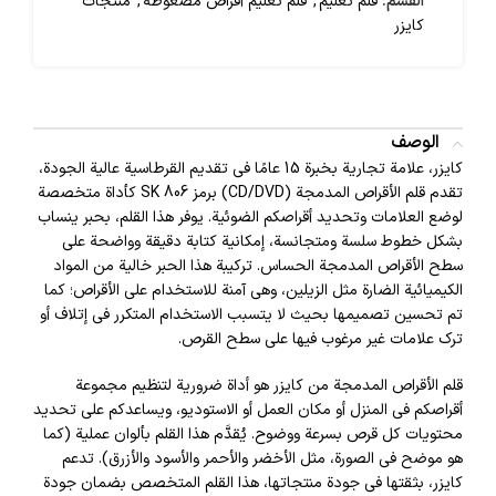
القسم:
قلم تعليم
,
قلم تعليم أقراص مضغوطة
,
منتجات
كايزر
الوصف
كايزر، علامة تجارية بخبرة 15 عامًا في تقديم القرطاسية عالية الجودة،
تقدم قلم الأقراص المدمجة (CD/DVD) برمز SK 806 كأداة متخصصة
لوضع العلامات وتحديد أقراصكم الضوئية. يوفر هذا القلم، بحبر ينساب
بشكل خطوط سلسة ومتجانسة، إمكانية كتابة دقيقة وواضحة على
سطح الأقراص المدمجة الحساس. تركيبة هذا الحبر خالية من المواد
الكيميائية الضارة مثل الزيلين، وهي آمنة للاستخدام على الأقراص؛ كما
تم تحسين تصميمها بحيث لا يتسبب الاستخدام المتكرر في إتلاف أو
ترك علامات غير مرغوب فيها على سطح القرص.
قلم الأقراص المدمجة من كايزر هو أداة ضرورية لتنظيم مجموعة
أقراصكم في المنزل أو مكان العمل أو الاستوديو، ويساعدكم على تحديد
محتويات كل قرص بسرعة ووضوح. يُقدَّم هذا القلم بألوان عملية (كما
هو موضح في الصورة، مثل الأخضر والأحمر والأسود والأزرق). تدعم
كايزر، بثقتها في جودة منتجاتها، هذا القلم المتخصص بضمان جودة