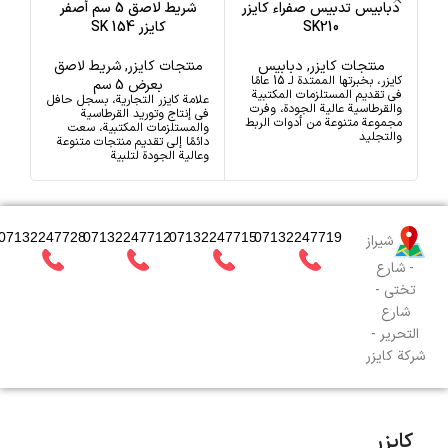
دبابيس تدبيس صفراء كايزر
شريط لاصق 5 سم أصفر
SK210
كايزر SK 154
منتجات كايزر
,
دبابيس
منتجات كايزر
,
شريط لاصق
من
كايزر، بخبرتها الممتدة لـ 15 عامًا
بعرض 5 سم
في تقديم المستلزمات المكتبية
علامة كايزر التجارية، بسجل حافل
تماش
والقرطاسية عالية الجودة، وفرت
في إنتاج وتوريد القرطاسية
كانا
مجموعة متنوعة من أدوات الربط
والمستلزمات المكتبية، سعت
هوية
والتجليد
دائمًا إلى تقديم منتجات متنوعة
شريط
وعالية الجودة لتلبية
07132247728
07132247712
07132247715
07132247719
شيراز
- شارع
تختي -
شارع
التحرير -
شركة كايزر
کایزر