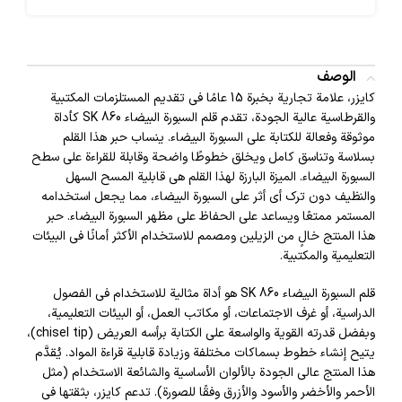
الوصف
كايزر، علامة تجارية بخبرة 15 عامًا في تقديم المستلزمات المكتبية
والقرطاسية عالية الجودة، تقدم قلم السبورة البيضاء SK 860 كأداة
موثوقة وفعالة للكتابة على السبورة البيضاء. ينساب حبر هذا القلم
بسلاسة وتناسق كامل ويخلق خطوطًا واضحة وقابلة للقراءة على سطح
السبورة البيضاء. الميزة البارزة لهذا القلم هي قابلية المسح السهل
والنظيف دون ترك أي أثر على السبورة البيضاء، مما يجعل استخدامه
المستمر ممتعًا ويساعد على الحفاظ على مظهر السبورة البيضاء. حبر
هذا المنتج خالٍ من الزيلين ومصمم للاستخدام الأكثر أمانًا في البيئات
التعليمية والمكتبية.
قلم السبورة البيضاء SK 860 هو أداة مثالية للاستخدام في الفصول
الدراسية، أو غرف الاجتماعات، أو مكاتب العمل، أو البيئات التعليمية،
وبفضل قدرته القوية والواسعة على الكتابة برأسه العريض (chisel tip)،
يتيح إنشاء خطوط بسماكات مختلفة وزيادة قابلية قراءة المواد. يُقدَّم
هذا المنتج عالي الجودة بالألوان الأساسية والشائعة الاستخدام (مثل
الأحمر والأخضر والأسود والأزرق وفقًا للصورة). تدعم كايزر، بثقتها في