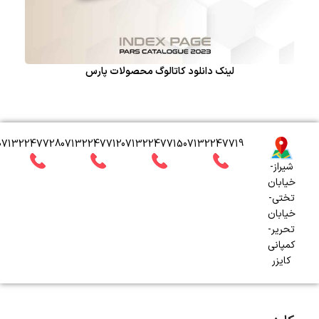
لینک دانلود کاتالوگ محصولات پارس
07132247728
07132247712
07132247715
07132247719
شیراز-
خیابان
تختی-
خیابان
تحریر-
کمپانی
کایزر