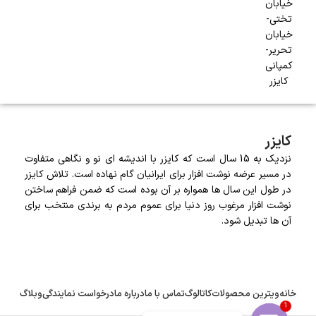
خیابان
تختی-
خیابان
تحریر-
کمپانی
کایزر
کایزر
نزدیک به 15 سال است که کایزر با اندیشه ای نو و نگاهی متفاوت
در مسیر عرضه نوشت افزار برای ایرانیان گام نهاده است. تلاش کایزر
در طول این سال ها همواره بر آن بوده است که ضمن فراهم ساختن
نوشت افزار مرغوب روز دنیا برای عموم مردم به برندی منتخب برای
آن ها تبدیل شود.
خانه
ویترین محصولات
کاتالوگ
تماس با ما
درباره ما
درخواست نمایندگی
وبلاگ
1