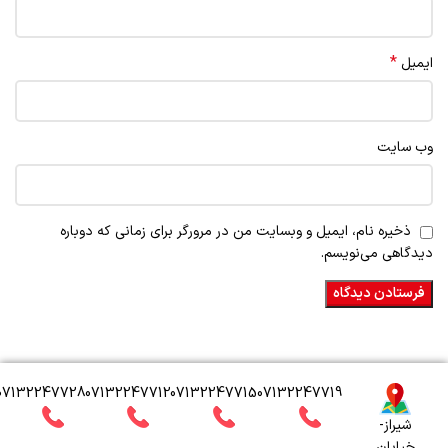
*
ایمیل
وب‌ سایت
ذخیره نام، ایمیل و وبسایت من در مرورگر برای زمانی که دوباره
دیدگاهی می‌نویسم.
07132247728
07132247712
07132247715
07132247719
شیراز-
خیابان