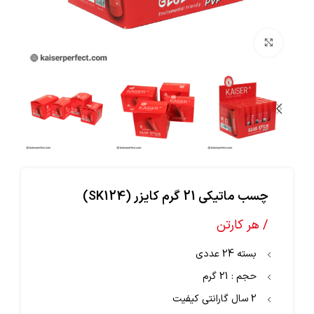
بزرگنمایی تصویر
چسب ماتیکی 21 گرم کایزر (SK124)
/ هر کارتن
بسته 24 عددی
حجم : 21 گرم
2 سال گارانتی کیفیت