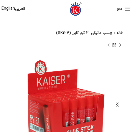
العربی
English
منو
خانه
»
چسب ماتیکی 21 گرم کایزر (SK124)