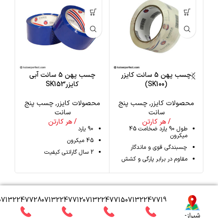
چسب پهن 5 سانت کایزر
چسب پهن 5 سانت آبی
(SK100)
کایزرSK153
محصولات کایزر
,
چسب پنج
محصولات کایزر
,
چسب پنج
مح
سانت
سانت
/ هر کارتن
/ هر کارتن
طول 90 یارد ضخامت 45
90 یارد
میکرون
45 میکرون
چسبندگی قوی و ماندگار
2 سال گارانتی کیفیت
مقاوم در برابر پارگی و کشش
07132247728
07132247712
07132247715
07132247719
شیراز-