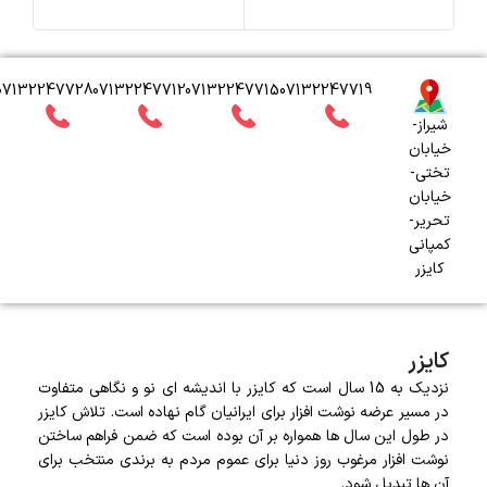
07132247728
07132247712
07132247715
07132247719
شیراز-
خیابان
تختی-
خیابان
تحریر-
کمپانی
کایزر
کایزر
نزدیک به 15 سال است که کایزر با اندیشه ای نو و نگاهی متفاوت
در مسیر عرضه نوشت افزار برای ایرانیان گام نهاده است. تلاش کایزر
در طول این سال ها همواره بر آن بوده است که ضمن فراهم ساختن
نوشت افزار مرغوب روز دنیا برای عموم مردم به برندی منتخب برای
آن ها تبدیل شود.