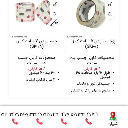
چسب پهن 5 سانت کایزر
چسب پهن 7 سانت کایزر
(SK108)
(SK100)
محصولات کایزر
,
چسب پنج
محصولات کایزر
,
چسب
م
سانت
هفت سانت
/ هر کارتن
/ هر کارتن
طول 90 یارد ضخامت 45
40 یارد 40 میکرون
میکرون
2 سال گارانتی کیفیت
چسبندگی قوی و ماندگار
مقاوم در برابر پارگی و کشش
07132247728
07132247712
07132247715
07132247719
شیراز-