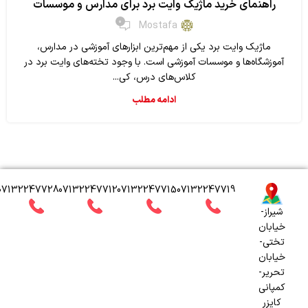
راهنمای خرید ماژیک وایت برد برای مدارس و موسسات
0
Mostafa
ماژیک وایت برد یکی از مهم‌ترین ابزارهای آموزشی در مدارس،
آموزشگاه‌ها و موسسات آموزشی است. با وجود تخته‌های وایت برد در
کلاس‌های درس، کی...
ادامه مطلب
07132247728
07132247712
07132247715
07132247719
شیراز-
خیابان
تختی-
خیابان
تحریر-
کمپانی
کایزر