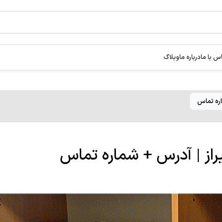
س با ما
درباره ما
وبلاگ
اره تماس
یراز | آدرس + شماره تماس