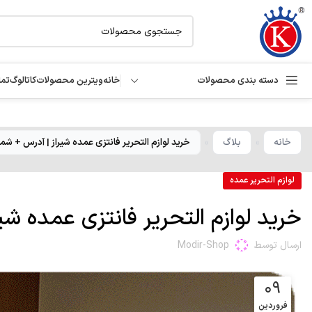
دسته بندی محصولات
خانه
ویترین محصولات
کاتالوگ
تما
خانه
بلاگ
خرید لوازم التحریر فانتزی عمده شیراز | آدرس + شم
»
»
لوازم التحریر عمده
خرید لوازم التحریر فانتزی عمده ش
ارسال توسط
Modir-Shop
۰۹
فروردین