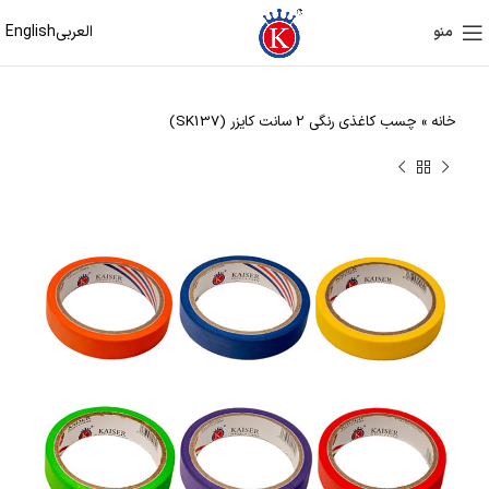
العربی
English
منو
خانه
»
چسب کاغذی رنگی 2 سانت کایزر (SK137)