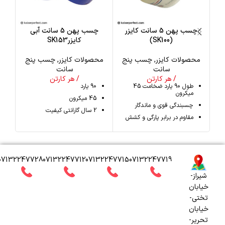
چسب پهن 5 سانت کایزر
چسب پهن 5 سانت آبی
(SK100)
کایزرSK153
محصولات کایزر
,
چسب پنج
محصولات کایزر
,
چسب پنج
مح
سانت
سانت
/ هر کارتن
/ هر کارتن
طول 90 یارد ضخامت 45
90 یارد
میکرون
45 میکرون
چسبندگی قوی و ماندگار
2 سال گارانتی کیفیت
مقاوم در برابر پارگی و کشش
07132247728
07132247712
07132247715
07132247719
شیراز-
خیابان
تختی-
خیابان
تحریر-