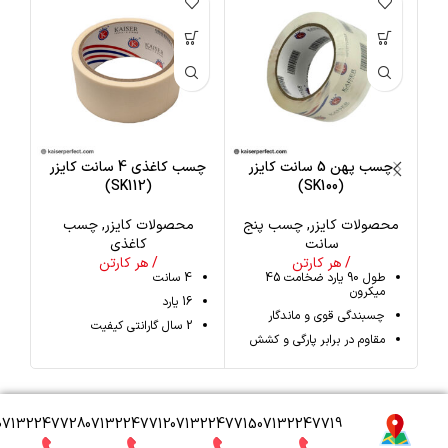
چسب پهن 5 سانت کایزر
چسب کاغذی 4 سانت کایزر
(SK112)
(SK100)
محصولات کایزر
,
چسب پنج
محصولات کایزر
,
چسب
مح
سانت
کاغذی
/ هر کارتن
/ هر کارتن
طول 90 یارد ضخامت 45
4 سانت
میکرون
16 یارد
چسبندگی قوی و ماندگار
2 سال گارانتی کیفیت
مقاوم در برابر پارگی و کشش
07132247728
07132247712
07132247715
07132247719