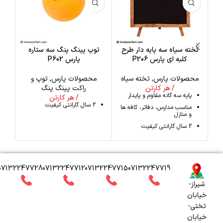
تخته سیاه سه پایه دار طرح
توپ پینگ پنگ سه ستاره
کلبه ای پارس P206
پارس P602
مغ
محصولات پارس
,
تخته سیاه
محصولات پارس
,
توپ و
/ هر کارتن
راکت پینگ پنگ
محص
پایه سه‌ گانه مقاوم و پایدار
/ هر کارتن
2 سال گارانتی کیفیت
مناسب مدارس، دفاتر، کافه‌ ها
و منازل
2 سال گارانتی کیفیت
07132247728
07132247712
07132247715
07132247719
شیراز-
خیابان
تختی-
خیابان