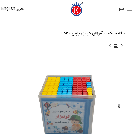
العربی
English
منو
خانه
»
مکعب آموزش کوییزنر پارس P830